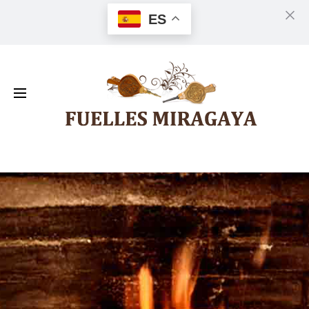
ES
Cl